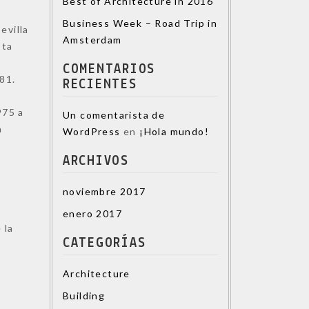
Best of Architecture in 2016
Business Week – Road Trip in
evilla
Amsterdam
sta
COMENTARIOS
81.
RECIENTES
975 a
Un comentarista de
a
WordPress
en
¡Hola mundo!
ARCHIVOS
noviembre 2017
enero 2017
 la
CATEGORÍAS
Architecture
Building