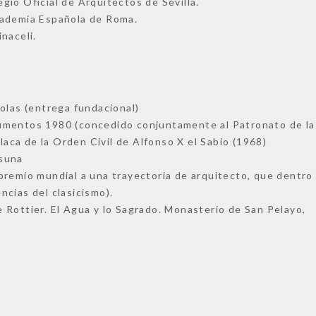
io Oficial de Arquitectos de Sevilla.
cademia Española de Roma.
naceli.
olas (entrega fundacional)
umentos 1980 (concedido conjuntamente al Patronato de la
ca de la Orden Civil de Alfonso X el Sabio (1968)
Osuna
premio mundial a una trayectoria de arquitecto, que dentro 
cias del clasicismo).
 Rottier. El Agua y lo Sagrado. Monasterio de San Pelayo,